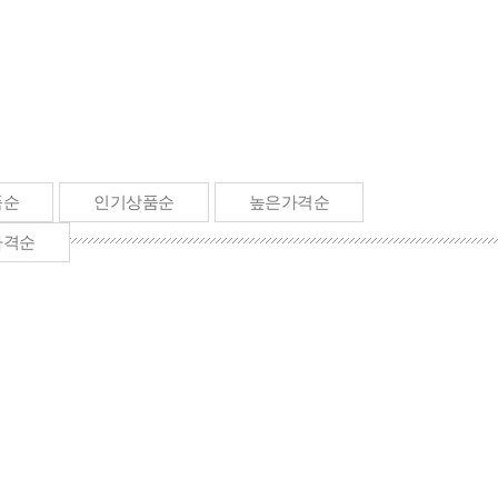
품순
인기상품순
높은가격순
가격순