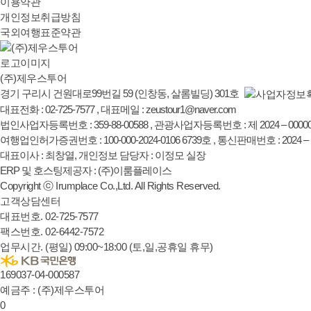
이용약관
개인정보취급방침
국외여행표준약관
(주)제우스투어
경기 구리시 건원대로99번길 59 (인창동, 살롬빌딩) 301호
대표전화 : 02-725-7577 , 대표메일 : zeustour1@naver.com
법인사업자등록번호 : 359-88-00588 , 관광사업자등록번호 : 제 2024 – 0000
여행업인허가증권번호 : 100-000-2024-0106 6739호 , 통신판매번호 : 2024 –
대표이사 : 최창열, 개인정보 담당자 : 이정모 실장
ERP 및 호스팅제공자 : (주)이룸플레이스
Copyright ⓒ Irumplace Co.,Ltd. All Rights Reserved.
고객상담센터
대표번호.
02-725-7577
팩스번호.
02-6442-7572
업무시간. (평일) 09:00~18:00
(토,일,공휴일 휴무)
169037-04-000587
예금주 : (주)제우스투어
0