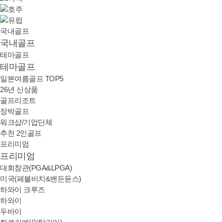
국내골프
국내골프
테마골프
테마골프
일본여름골프 TOP5
26년 신상품
골프리조트
장박골프
워크샵/기업단체
추천 2인골프
프리미엄
프리미엄
대회참관(PGA&LPGA)
미국(페블비치&밴든듄스)
하와이 크루즈
하와이
두바이