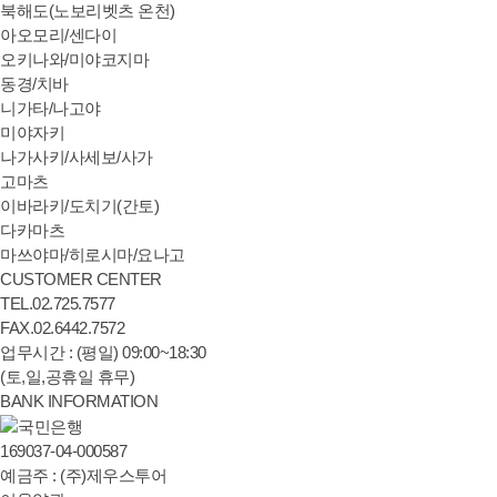
북해도(노보리벳츠 온천)
아오모리/센다이
오키나와/미야코지마
동경/치바
니가타/나고야
미야자키
나가사키/사세보/사가
고마츠
이바라키/도치기(간토)
다카마츠
마쓰야마/히로시마/요나고
CUSTOMER CENTER
TEL.
02.
725.7577
FAX.
02.
6442.7572
업무시간 : (평일) 09:00~18:30
(토,일,공휴일 휴무)
BANK
INFORMATION
169037-04-000587
예금주 : (주)제우스투어