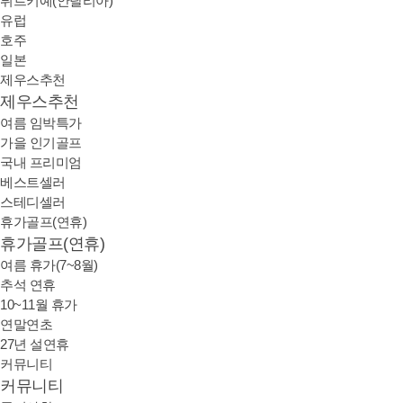
튀르키예(안탈리아)
유럽
호주
일본
제우스추천
제우스추천
여름 임박특가
가을 인기골프
국내 프리미엄
베스트셀러
스테디셀러
휴가골프(연휴)
휴가골프(연휴)
여름 휴가(7~8월)
추석 연휴
10~11월 휴가
연말연초
27년 설연휴
커뮤니티
커뮤니티