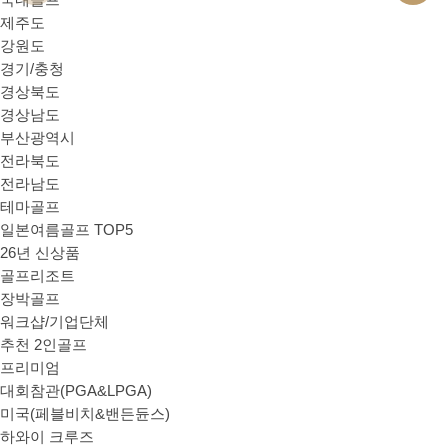
제주도
강원도
경기/충청
경상북도
경상남도
부산광역시
전라북도
전라남도
테마골프
일본여름골프 TOP5
26년 신상품
골프리조트
장박골프
워크샵/기업단체
추천 2인골프
프리미엄
대회참관(PGA&LPGA)
미국(페블비치&밴든듄스)
하와이 크루즈