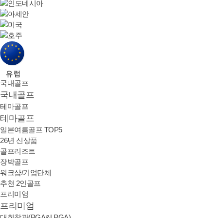
국내골프
국내골프
테마골프
테마골프
일본여름골프 TOP5
26년 신상품
골프리조트
장박골프
워크샵/기업단체
추천 2인골프
프리미엄
프리미엄
대회참관(PGA&LPGA)