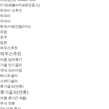
미국(페블비치&밴든듄스)
하와이 크루즈
하와이
두바이
튀르키예(안탈리아)
유럽
호주
일본
제우스추천
제우스추천
여름 임박특가
가을 인기골프
국내 프리미엄
베스트셀러
스테디셀러
휴가골프(연휴)
휴가골프(연휴)
여름 휴가(7~8월)
추석 연휴
10~11월 휴가